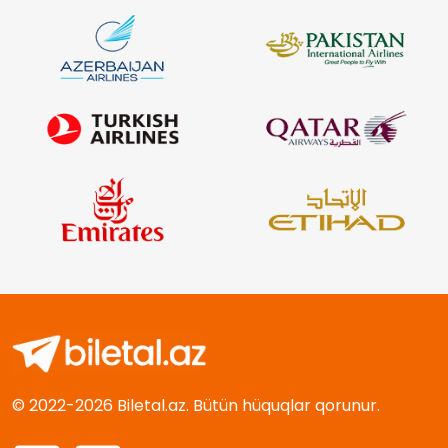
© 2022-2026 Biletal.az. Bütün hüquqlar qorunur.