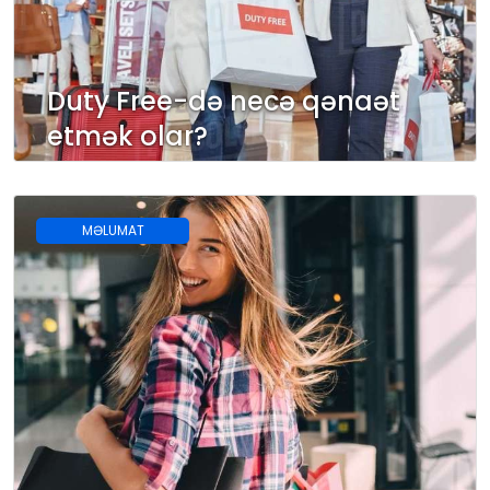
Duty Free-də necə qənaət
etmək olar?
MƏLUMAT