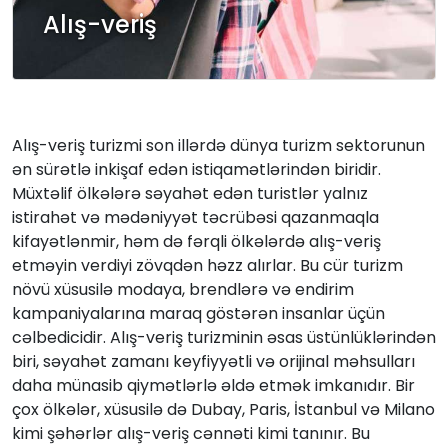
Alış-veriş
Alış-veriş turizmi son illərdə dünya turizm sektorunun
ən sürətlə inkişaf edən istiqamətlərindən biridir.
Müxtəlif ölkələrə səyahət edən turistlər yalnız
istirahət və mədəniyyət təcrübəsi qazanmaqla
kifayətlənmir, həm də fərqli ölkələrdə alış-veriş
etməyin verdiyi zövqdən həzz alırlar. Bu cür turizm
növü xüsusilə modaya, brendlərə və endirim
kampaniyalarına maraq göstərən insanlar üçün
cəlbedicidir. Alış-veriş turizminin əsas üstünlüklərindən
biri, səyahət zamanı keyfiyyətli və orijinal məhsulları
daha münasib qiymətlərlə əldə etmək imkanıdır. Bir
çox ölkələr, xüsusilə də Dubay, Paris, İstanbul və Milano
kimi şəhərlər alış-veriş cənnəti kimi tanınır. Bu