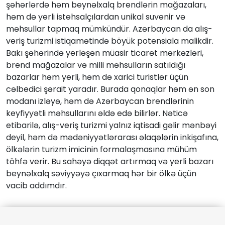
şəhərlərdə həm beynəlxalq brendlərin mağazaları,
həm də yerli istehsalçılardan unikal suvenir və
məhsullar tapmaq mümkündür. Azərbaycan da alış-
veriş turizmi istiqamətində böyük potensiala malikdir.
Bakı şəhərində yerləşən müasir ticarət mərkəzləri,
brend mağazalar və milli məhsulların satıldığı
bazarlar həm yerli, həm də xarici turistlər üçün
cəlbedici şərait yaradır. Burada qonaqlar həm ən son
modanı izləyə, həm də Azərbaycan brendlərinin
keyfiyyətli məhsullarını əldə edə bilirlər. Nəticə
etibarilə, alış-veriş turizmi yalnız iqtisadi gəlir mənbəyi
deyil, həm də mədəniyyətlərarası əlaqələrin inkişafına,
ölkələrin turizm imicinin formalaşmasına mühüm
töhfə verir. Bu sahəyə diqqət artırmaq və yerli bazarı
beynəlxalq səviyyəyə çıxarmaq hər bir ölkə üçün
vacib addımdır.