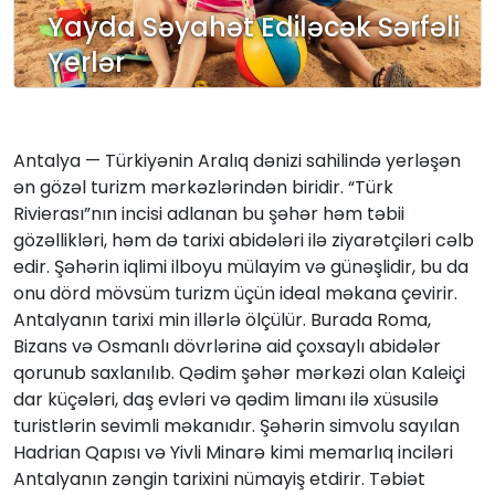
Yayda Səyahət Ediləcək Sərfəli
Yerlər
Antalya — Türkiyənin Aralıq dənizi sahilində yerləşən
ən gözəl turizm mərkəzlərindən biridir. “Türk
Rivierası”nın incisi adlanan bu şəhər həm təbii
gözəllikləri, həm də tarixi abidələri ilə ziyarətçiləri cəlb
edir. Şəhərin iqlimi ilboyu mülayim və günəşlidir, bu da
onu dörd mövsüm turizm üçün ideal məkana çevirir.
Antalyanın tarixi min illərlə ölçülür. Burada Roma,
Bizans və Osmanlı dövrlərinə aid çoxsaylı abidələr
qorunub saxlanılıb. Qədim şəhər mərkəzi olan Kaleiçi
dar küçələri, daş evləri və qədim limanı ilə xüsusilə
turistlərin sevimli məkanıdır. Şəhərin simvolu sayılan
Hadrian Qapısı və Yivli Minarə kimi memarlıq inciləri
Antalyanın zəngin tarixini nümayiş etdirir. Təbiət