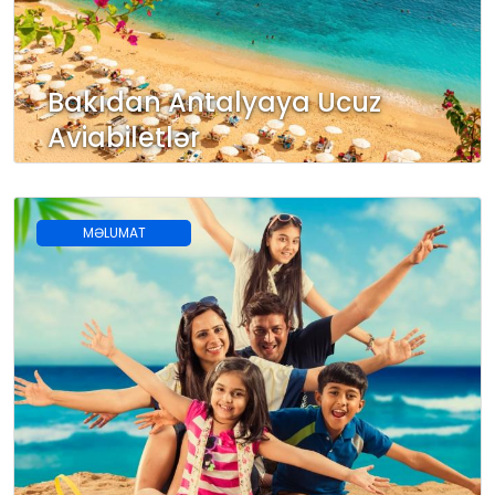
Bakıdan Antalyaya Ucuz
Aviabiletlər
MƏLUMAT