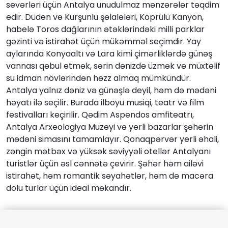
sevərləri üçün Antalya unudulmaz mənzərələr təqdim
edir. Düden və Kurşunlu şəlalələri, Köprülü Kanyon,
habelə Toros dağlarının ətəklərindəki milli parklar
gəzinti və istirahət üçün mükəmməl seçimdir. Yay
aylarında Konyaaltı və Lara kimi çimərliklərdə günəş
vannası qəbul etmək, sərin dənizdə üzmək və müxtəlif
su idman növlərindən həzz almaq mümkündür.
Antalya yalnız dəniz və günəşlə deyil, həm də mədəni
həyatı ilə seçilir. Burada ilboyu musiqi, teatr və film
festivalları keçirilir. Qədim Aspendos amfiteatrı,
Antalya Arxeologiya Muzeyi və yerli bazarlar şəhərin
mədəni simasını tamamlayır. Qonaqpərvər yerli əhali,
zəngin mətbəx və yüksək səviyyəli otellər Antalyanı
turistlər üçün əsl cənnətə çevirir. Şəhər həm ailəvi
istirahət, həm romantik səyahətlər, həm də macəra
dolu turlar üçün ideal məkandır.