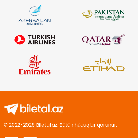
© 2022-2026 Biletal.az. Bütün hüquqlar qorunur.