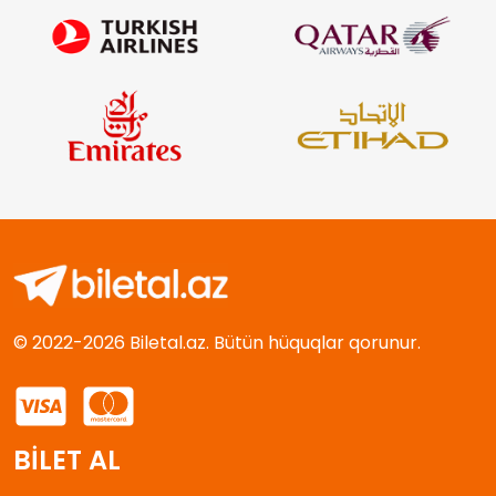
© 2022-2026 Biletal.az. Bütün hüquqlar qorunur.
BİLET AL