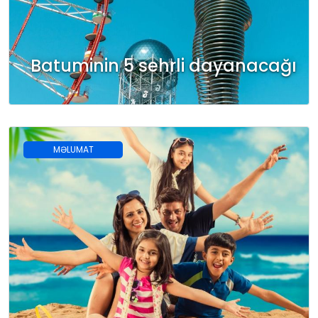
Batuminin 5 sehrli dayanacağı
MƏLUMAT