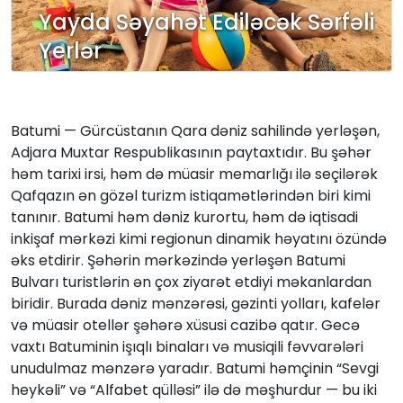
Yayda Səyahət Ediləcək Sərfəli
Yerlər
Batumi — Gürcüstanın Qara dəniz sahilində yerləşən,
Adjara Muxtar Respublikasının paytaxtıdır. Bu şəhər
həm tarixi irsi, həm də müasir memarlığı ilə seçilərək
Qafqazın ən gözəl turizm istiqamətlərindən biri kimi
tanınır. Batumi həm dəniz kurortu, həm də iqtisadi
inkişaf mərkəzi kimi regionun dinamik həyatını özündə
əks etdirir. Şəhərin mərkəzində yerləşən Batumi
Bulvarı turistlərin ən çox ziyarət etdiyi məkanlardan
biridir. Burada dəniz mənzərəsi, gəzinti yolları, kafelər
və müasir otellər şəhərə xüsusi cazibə qatır. Gecə
vaxtı Batuminin işıqlı binaları və musiqili fəvvarələri
unudulmaz mənzərə yaradır. Batumi həmçinin “Sevgi
heykəli” və “Alfabet qülləsi” ilə də məşhurdur — bu iki