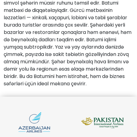
simvol şəhərin müasir ruhunu təmsil edir. Batumi
mətbəxi də diqqətəlayiqdir. Gürcü mətbəxinin
ləzzətləri — xinkali, xaçapuri, lobiani və təbii şərablar
burada turistlər arasında çox sevilir. Şəhərdəki yerli
bazarlar və restoranlar qonaqlara həm ənənəvi, həm
də beynəlxalq dadları təqdim edir. Batumi iqlimi
yumşaq subtropikdir. Yaz və yay aylarında dənizdə
çimmək, payızda isə sakit təbiətin gözəlliyindən zövq
almaq mümkündür. Şəhər beynəlxalq hava limanı və
dəmir yolu ilə regionun əsas əlaqə mərkəzlərindən
biridir. Bu da Batumini həm istirahət, həm də biznes
səfərləri üçün ideal məkana çevirir.