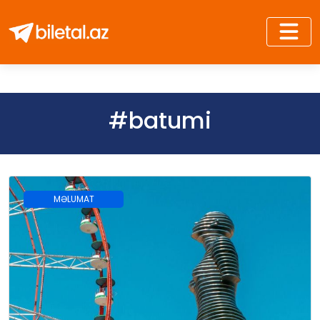
#batumi
MƏLUMAT