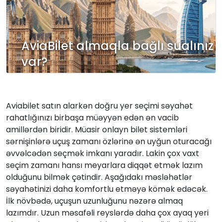
AviaBilet almaqla bağlı sualınız
var?
Aviabilet satın alarkən doğru yer seçimi səyahət
rahatlığınızı birbaşa müəyyən edən ən vacib
amillərdən biridir. Müasir onlayn bilet sistemləri
sərnişinlərə uçuş zamanı özlərinə ən uyğun oturacağı
əvvəlcədən seçmək imkanı yaradır. Lakin çox vaxt
seçim zamanı hansı meyarlara diqqət etmək lazım
olduğunu bilmək çətindir. Aşağıdakı məsləhətlər
səyahətinizi daha komfortlu etməyə kömək edəcək.
İlk növbədə, uçuşun uzunluğunu nəzərə almaq
lazımdır. Uzun məsafəli reyslərdə daha çox ayaq yeri