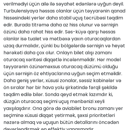
verilmədiyi üçün ailə ilə səyahət edənlərə uyğun deyil.
Turbulensiyaya həssas olanlar üçün təyyarənin qanad
hissəsindəki yerlər daha stabil uçuş təcrübəsi təqdim
edir. Burada titrəmə daha az hiss olunur və sərnişin
özünü daha rahat hiss edir. Səs-küyə qarşı həssas
olanlar isə tualet və mətbəxə yaxın oturacaqlardan
uzaq durmalıdır, çünki bu bölgələrdə sərnişin və heyət
hərəkəti daha çox olur. Onlayn bilet alışı zamanı
oturacaq xəritəsi diqqətlə incələnməlidir. Hər model
təyyarənin özünəməxsus oturacaq düzümü olduğu
üçün sərnişin öz ehtiyaclarına uyğun seçim etməlidir.
Daha geniş yerlər, xüsusi zonalar, səssiz kabinələr və
ön sıralar hər bir hava yolu şirkətində fərqli şəkildə
təqdim edilə bilər. Sonda qeyd etmək lazımdır ki,
düzgün oturacaq seçimi uçuş mənbənizi xeyli
yaxşılaşdırır. Ona görə də aviabilet bronu zamanı yer
seçiminə xüsusi diqqət yetirmək, şəxsi prioritetləri
nəzərə almaq və uçuşun bütün detallarını öncədən
dəyərləndirmək ən effektiv yanaşmadır.