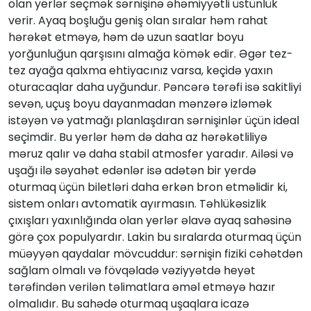
olan yerlər seçmək sərnişinə əhəmiyyətli üstünlük
verir. Ayaq boşluğu geniş olan sıralar həm rahat
hərəkət etməyə, həm də uzun saatlar boyu
yorğunluğun qarşısını almağa kömək edir. Əgər tez-
tez ayağa qalxma ehtiyacınız varsa, keçidə yaxın
oturacaqlar daha uyğundur. Pəncərə tərəfi isə sakitliyi
sevən, uçuş boyu dayanmadan mənzərə izləmək
istəyən və yatmağı planlaşdıran sərnişinlər üçün ideal
seçimdir. Bu yerlər həm də daha az hərəkətliliyə
məruz qalır və daha stabil atmosfer yaradır. Ailəsi və
uşağı ilə səyahət edənlər isə adətən bir yerdə
oturmaq üçün biletləri daha erkən bron etməlidir ki,
sistem onları avtomatik ayırmasın. Təhlükəsizlik
çıxışları yaxınlığında olan yerlər əlavə ayaq sahəsinə
görə çox populyardır. Lakin bu sıralarda oturmaq üçün
müəyyən qaydalar mövcuddur: sərnişin fiziki cəhətdən
sağlam olmalı və fövqəladə vəziyyətdə heyət
tərəfindən verilən təlimatlara əməl etməyə hazır
olmalıdır. Bu sahədə oturmaq uşaqlara icazə