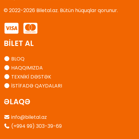
© 2022-2026 Biletal.az. Bütün hüquqlar qorunur.
BİLET AL
BLOQ
HAQQIMIZDA
TEXNİKİ DƏSTƏK
İSTİFADƏ QAYDALARI
ƏLAQƏ
info@biletal.az
(+994 99) 303-39-69