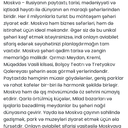
Moskva – Rusiyanın paytaxtı, tarixi, mədəniyyəti və
iqtisadi həyatı ilə dünyanın ən maraqlı şəhərlərindən
biridir. Hər il milyonlarla turist bu möhtəşəm şəhəri
ziyarət edir. Moskva həm biznes səfərləri, həm də
istirahət üçün ideal məkandır. Əgər siz də bu unikal
şəhəri kəşf etmək istəyirsinizsə, indi onlayn aviabilet
sifariş edərək səyahətinizi planlaşdırmağın tam
vaxtıdır. Moskva şəhəri qədim tarixə və zəngin
memarlığa malikdir. Qırmızı Meydan, Kreml,
Müqəddəs Vasili kilsəsi, Bolşoy Teatrı və Tretyakov
Qalereyası şəhərin əsas görməli yerlərindəndir.
Paytaxtda həmçinin müasir göydələnlər, geniş parklar
və rahat kafelər bir-biri ilə harmonik şəkildə birləşir.
Moskva həm də qış mövsümündə öz sehrini nümayiş
etdirir. Qarla örtülmüş küçələr, Milad bazarları və
işıqlarla bəzədilmiş meydanlar bu şəhəri nağıl
dünyasına çevirir. Yayda isə Moskva çayının sahilində
gəzişmək, park və muzeyləri ziyarət etmək üçün əla
fürsətdir. Onlayn aviabilet sifarişi vasitəsilə Moskvaya