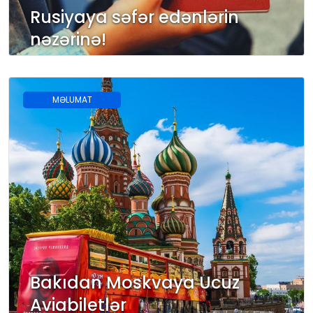
Rusiyaya səfər edənlərin
nəzərinə!
MƏLUMAT
Bakıdan Moskvaya Ucuz
Aviabiletlər