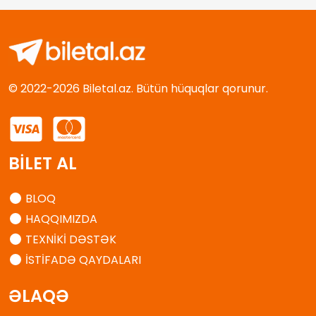
© 2022-2026 Biletal.az. Bütün hüquqlar qorunur.
BİLET AL
BLOQ
HAQQIMIZDA
TEXNİKİ DƏSTƏK
İSTİFADƏ QAYDALARI
ƏLAQƏ