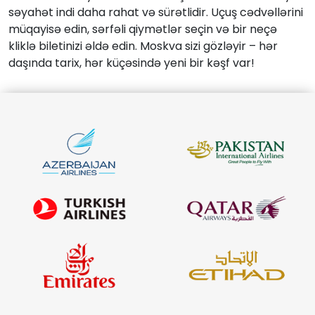
səyahət indi daha rahat və sürətlidir. Uçuş cədvəllərini
müqayisə edin, sərfəli qiymətlər seçin və bir neçə
kliklə biletinizi əldə edin. Moskva sizi gözləyir – hər
daşında tarix, hər küçəsində yeni bir kəşf var!