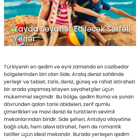
Yayda Səyahət Ediləcək Sərfəli
Yerlər
Türkiyənin ən qədim və eyni zamanda ən cazibədar
bölgələrindən biri olan Side, Aralıq dənizi sahilində
yerləşir və təbiət, tarix, dəniz, günəş və rahat istirahəti
bir arada yaşamaq istəyən səyahətçilər üçün
mükəmməl seçimdir. Bu bölgə, qədim Roma və yunan
dövründən qalan tarixi abidələri, zərif qumlu
çimərlikləri və mavi dənizi ilə turistlərin sevimli
məkanlarından biridir. Side şəhəri, Antalya vilayətinə
bağlı olub, həm ailəvi istirahət, həm də romantik
tətillər üçün ideal məkandır. Burada yerləşən qədim