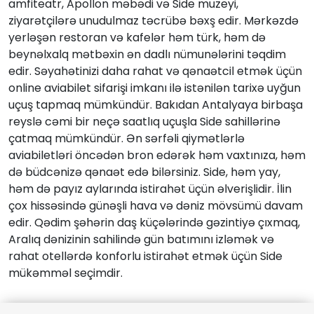
amfiteatr, Apollon məbədi və Side muzeyi,
ziyarətçilərə unudulmaz təcrübə bəxş edir. Mərkəzdə
yerləşən restoran və kafelər həm türk, həm də
beynəlxalq mətbəxin ən dadlı nümunələrini təqdim
edir. Səyahətinizi daha rahat və qənaətcil etmək üçün
online aviabilet sifarişi imkanı ilə istənilən tarixə uyğun
uçuş tapmaq mümkündür. Bakıdan Antalyaya birbaşa
reyslə cəmi bir neçə saatlıq uçuşla Side sahillərinə
çatmaq mümkündür. Ən sərfəli qiymətlərlə
aviabiletləri öncədən bron edərək həm vaxtınıza, həm
də büdcənizə qənaət edə bilərsiniz. Side, həm yay,
həm də payız aylarında istirahət üçün əlverişlidir. İlin
çox hissəsində günəşli hava və dəniz mövsümü davam
edir. Qədim şəhərin daş küçələrində gəzintiyə çıxmaq,
Aralıq dənizinin sahilində gün batımını izləmək və
rahat otellərdə konforlu istirahət etmək üçün Side
mükəmməl seçimdir.