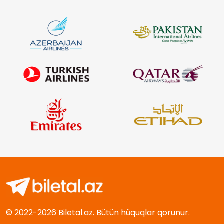
© 2022-2026 Biletal.az. Bütün hüquqlar qorunur.