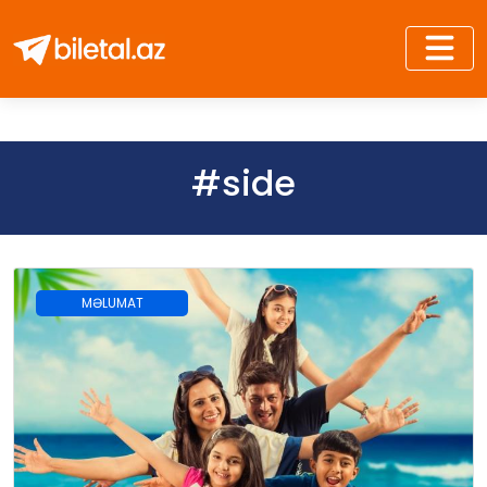
#side
MƏLUMAT