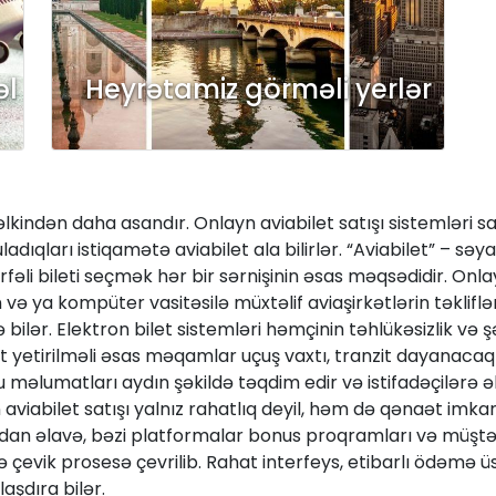
əl
Heyrətamiz görməli yerlər
indən daha asandır. Onlayn aviabilet satışı sistemləri sa
qları istiqamətə aviabilet ala bilirlər. “Aviabilet” – səyah
ərfəli bileti seçmək hər bir sərnişinin əsas məqsədidir. On
n və ya kompüter vasitəsilə müxtəlif aviaşirkətlərin təkliflər
bilər. Elektron bilet sistemləri həmçinin təhlükəsizlik və
qət yetirilməli əsas məqamlar uçuş vaxtı, tranzit dayanacaq
u məlumatları aydın şəkildə təqdim edir və istifadəçilərə 
 aviabilet satışı yalnız rahatlıq deyil, həm də qənaət imkan
ndan əlavə, bəzi platformalar bonus proqramları və müştər
ə çevik prosesə çevrilib. Rahat interfeys, etibarlı ödəmə ü
aşdıra bilər.