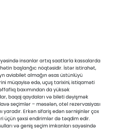
yəsində insanlar artıq saatlarla kassalarda
ətin başlanğıc nöqtəsidir. İstər istirahət,
layn aviabilet almağın əsas üstünlüyü
ini müqayisə edə, uçuş tarixini, istiqaməti
 şəffaflıq baxımından da yüksək
lar, baqaj qaydaları və bileti dəyişmək
əlavə seçimlər – məsələn, otel rezervasiyası
ı yaradır. Erkən sifariş edən sərnişinlər çox
i üçün şəxsi endirimlər də təqdim edir.
sulları və geniş seçim imkanları sayəsində