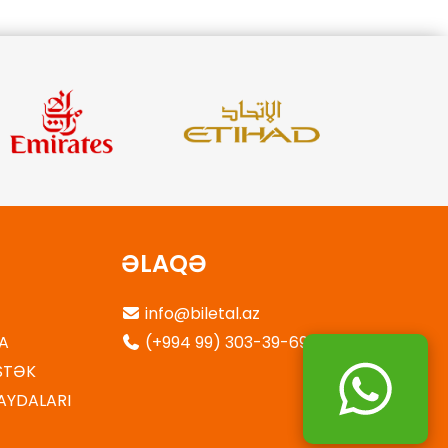
ƏLAQƏ
info@biletal.az
A
(+994 99) 303-39-69
STƏK
AYDALARI