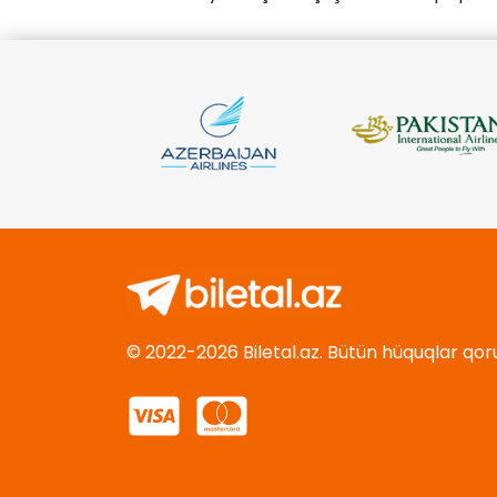
© 2022-2026 Biletal.az. Bütün hüquqlar qor