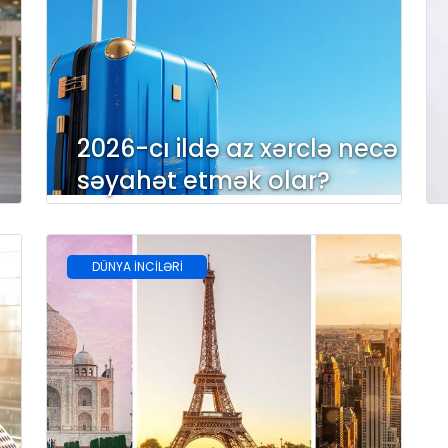
2026-cı ildə az xərclə necə
səyahət etmək olar?
DÜNYA İNCİLƏRİ