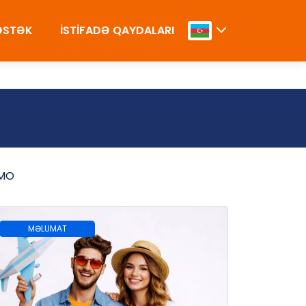
DƏSTƏK
İSTİFADƏ QAYDALARI
MO
MƏLUMAT