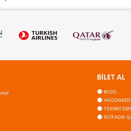
BİLET AL
BLOQ
unur.
HAQQIMIZD
TEXNİKİ DƏ
İSTİFADƏ Q