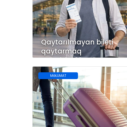
Qaytarılmayan bileti
qaytarmaq
mümkündürmü?
MƏLUMAT