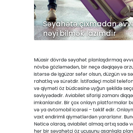
Səyahətə çıxmadan əvv
nəyi bilmək lazımdır
Müasir dövrdə səyahət planlaşdırmaq əvvəlk
növbə gözləmədən, bir neçə dəqiqəyə arzuladı
istərsə də işgüzar səfər olsun, düzgün və s
rahatlıq və sürətdir. İstifadəçi mobil telefo
və qiyməti öz büdcəsinə uyğun şəkildə seçə 
səviyyədədir. Aviabilet sifarişi zamanı diq
imkanlarıdır. Bir çox onlayn platformalar b
və ya avtomobil icarəsi – təklif edir. Onlayn
vaxt endirimli qiymətlərdən yararlanır. Bu
Nəticə olaraq, aviabilet almaq artıq sadə v
hər bir səyahətçi öz uçuşunu asanlıqla planl