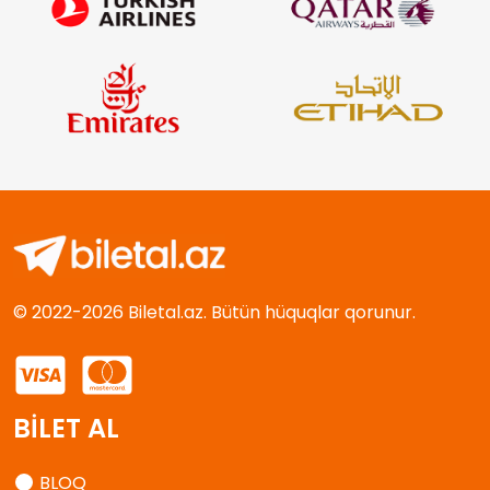
© 2022-2026 Biletal.az. Bütün hüquqlar qorunur.
BİLET AL
BLOQ