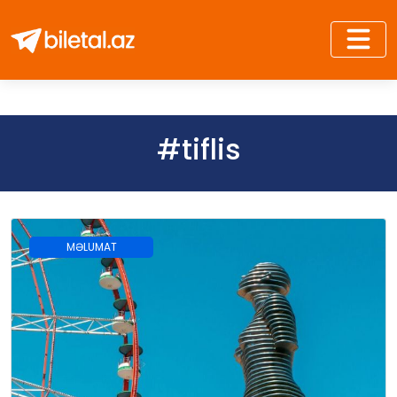
#tiflis
MƏLUMAT