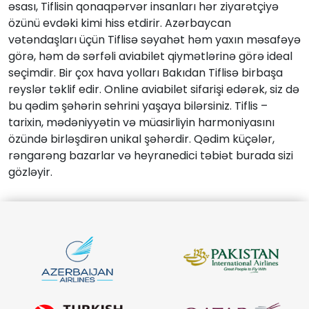
əsası, Tiflisin qonaqpərvər insanları hər ziyarətçiyə
özünü evdəki kimi hiss etdirir. Azərbaycan
vətəndaşları üçün Tiflisə səyahət həm yaxın məsafəyə
görə, həm də sərfəli aviabilet qiymətlərinə görə ideal
seçimdir. Bir çox hava yolları Bakıdan Tiflisə birbaşa
reyslər təklif edir. Online aviabilet sifarişi edərək, siz də
bu qədim şəhərin sehrini yaşaya bilərsiniz. Tiflis –
tarixin, mədəniyyətin və müasirliyin harmoniyasını
özündə birləşdirən unikal şəhərdir. Qədim küçələr,
rəngarəng bazarlar və heyranedici təbiət burada sizi
gözləyir.