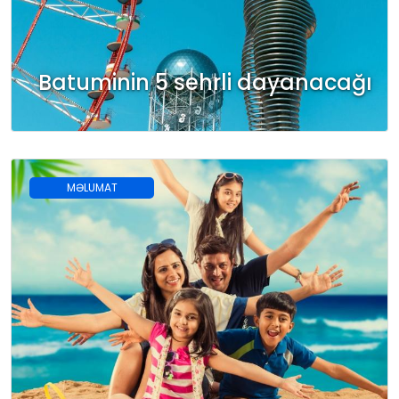
Batuminin 5 sehrli dayanacağı
MƏLUMAT