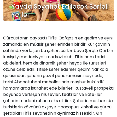
Yayda Səyahət Ediləcək Sərfəli
Yerlər
Gürcüstanın paytaxtı Tiflis, Qafqazın ən qədim və eyni
zamanda ən müasir şəhərlərindən biridir. Kür çayının
sahilində yerləşən bu şəhər, əsrlər boyu Şərqlə Qərbin
kəsişdiyi mədəniyyət mərkəzi olub. Tiflis həm tarixi
abidələri, həm də dinamik şəhər həyatı ilə turistləri
özünə cəlb edir. Tiflisə səfər edənlər qədim Narikala
qalasından şəhərin gözəl panoramasını seyr edə,
tarixi Abanotubani məhəlləsində məşhur kükürdlü
hamamlarda istirahət edə bilərlər. Rustaveli prospekti
boyunca yerləşən muzeylər, teatrlar və kafe-lər
şəhərin mədəni ruhunu əks etdirir. Şəhərin mətbəxi də
turistlərin zövqünü oxşayır – xaçapuri, xinkali və gürcü
şərabları Tiflis səyahətinin ayrılmaz hissəsidir. Ən