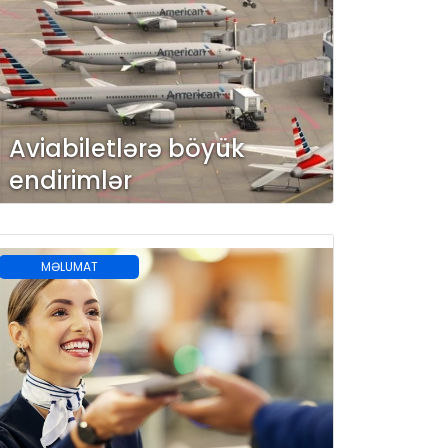
Aviabiletlərə böyük
endirimlər
MƏLUMAT