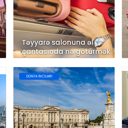
Təyyarə salonuna əl
çantasında nə götürmək
olar?
DÜNYA İNCİLƏRİ