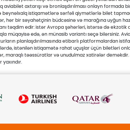
rtıq aviabilet axtarışı və bronlaşdırılması onlayn formad
 beynəlxalq istiqamətlərə sərfəli qiymətlərlə bilet tapmaq 
r, hər bir səyahətçinin büdcəsinə və marağına uyğun hazırl
ı təqdim edir: istər Avropa şəhərləri, istərsə də ekzotik a
nlıqla müqayisə edə, ən münasib variantı seçə bilərsiniz. A
rların planlaşdırılmasında etibarlı platformalardan istif
xlərdə, istənilən istiqamətə rahat uçuşlar üçün biletləri onl
ər, maraqlı təəssüratlar və unudulmaz xatirələr deməkdir. On
r yaxındır.