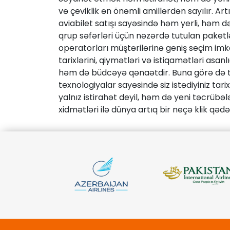
və çeviklik ən önəmli amillərdən sayılır. A
aviabilet satışı sayəsində həm yerli, həm də
qrup səfərləri üçün nəzərdə tutulan paketlə
operatorları müştərilərinə geniş seçim imkan
tarixlərini, qiymətləri və istiqamətləri asa
həm də büdcəyə qənaətdir. Buna görə də tu
texnologiyalar sayəsində siz istədiyiniz tari
yalnız istirahət deyil, həm də yeni təcrübəl
xidmətləri ilə dünya artıq bir neçə klik qədə