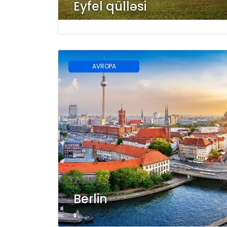
Eyfel qülləsi
AVROPA
Berlin