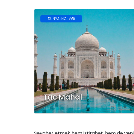
DÜNYA İNCİLƏRİ
Tac Mahal
Səyahət etmək həm istirahət, həm də yeni m