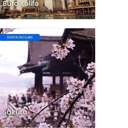
Burc Xəlifə
DÜNYA İNCİLƏRİ
Sakura