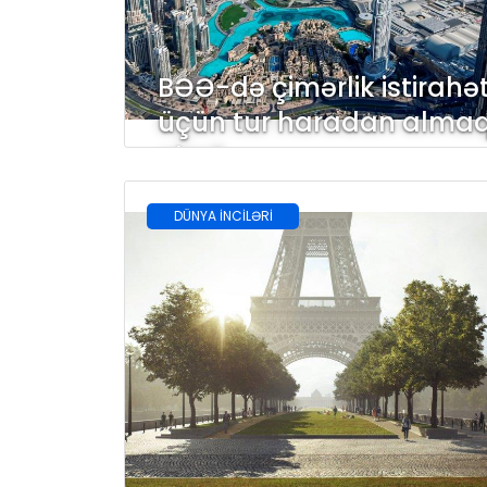
BƏƏ-də çimərlik istirahət
üçün tur haradan alma
olar?
DÜNYA İNCİLƏRİ