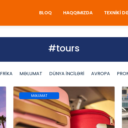
BLOQ
HAQQIMIZDA
TEXNİKİ 
#tours
FRİKA
MƏLUMAT
DÜNYA İNCİLƏRİ
AVROPA
PRO
MƏLUMAT