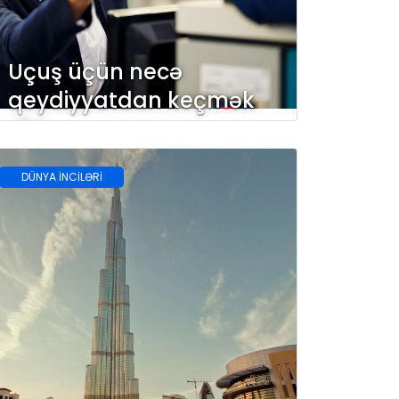
Uçuş üçün necə
qeydiyyatdan keçmək
olar
DÜNYA İNCİLƏRİ