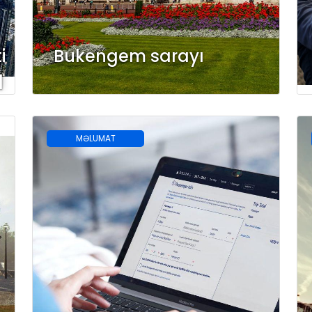
i
Bukengem sarayı
q
MƏLUMAT