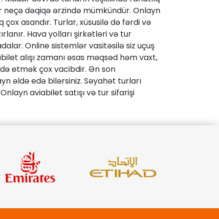
a bir neçə dəqiqə ərzində mümkündür. Onlayn
çox asandır. Turlar, xüsusilə də fərdi və
anır. Hava yolları şirkətləri və tur
dalar. Online sistemlər vasitəsilə siz uçuş
viabilet alışı zamanı əsas məqsəd həm vaxt,
adə etmək çox vacibdir. Ən son
ayn əldə edə bilərsiniz. Səyahət turları
layn aviabilet satışı və tur sifarişi