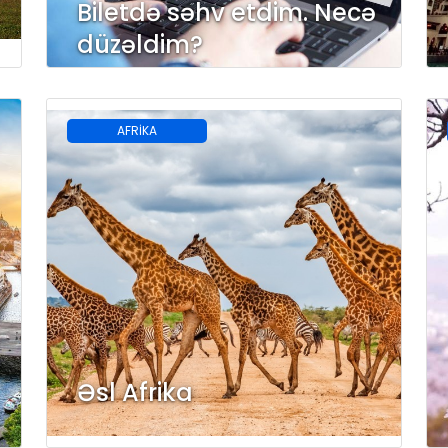
Biletdə səhv etdim. Necə
düzəldim?
AFRİKA
Əsl Afrika