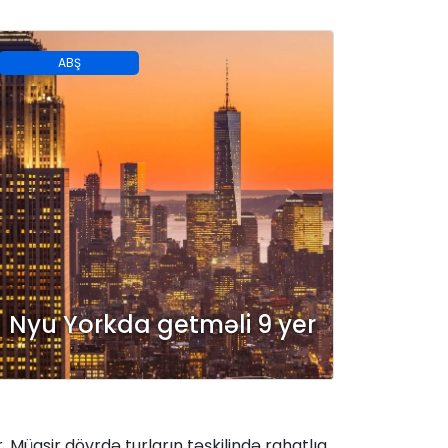
ABŞ
Nyu Yorkda getməli 9 yer
Müasir dövrdə turların təşkilində rahatlıq