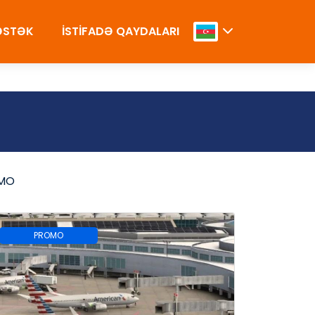
DƏSTƏK
İSTİFADƏ QAYDALARI
MO
PROMO