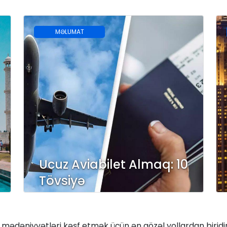
MƏLUMAT
Ucuz Aviabilet Almaq: 10
Tövsiyə
ədəniyyətləri kəşf etmək üçün ən gözəl yollardan biridir. 