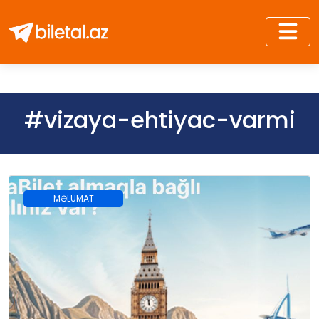
#vizaya-ehtiyac-varmi
MƏLUMAT