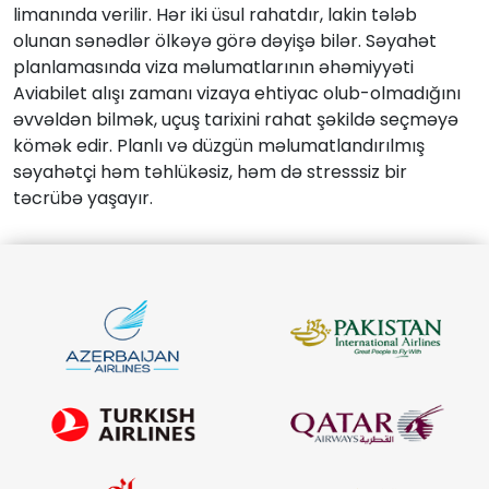
limanında verilir. Hər iki üsul rahatdır, lakin tələb
olunan sənədlər ölkəyə görə dəyişə bilər. Səyahət
planlamasında viza məlumatlarının əhəmiyyəti
Aviabilet alışı zamanı vizaya ehtiyac olub-olmadığını
əvvəldən bilmək, uçuş tarixini rahat şəkildə seçməyə
kömək edir. Planlı və düzgün məlumatlandırılmış
səyahətçi həm təhlükəsiz, həm də stresssiz bir
təcrübə yaşayır.