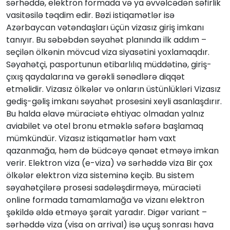
sərhəddə, elektron formada və ya əvvəlcədən səfirlik
vasitəsilə təqdim edir. Bəzi istiqamətlər isə
Azərbaycan vətəndaşları üçün vizasız giriş imkanı
tanıyır. Bu səbəbdən səyahət planında ilk addım –
seçilən ölkənin mövcud viza siyasətini yoxlamaqdır.
Səyahətçi, pasportunun etibarlılıq müddətinə, giriş-
çıxış qaydalarına və gərəkli sənədlərə diqqət
etməlidir. Vizasız ölkələr və onların üstünlükləri Vizasız
gediş-gəliş imkanı səyahət prosesini xeyli asanlaşdırır.
Bu halda əlavə müraciətə ehtiyac olmadan yalnız
aviabilet və otel bronu etməklə səfərə başlamaq
mümkündür. Vizasız istiqamətlər həm vaxt
qazanmağa, həm də büdcəyə qənaət etməyə imkan
verir. Elektron viza (e-viza) və sərhəddə viza Bir çox
ölkələr elektron viza sisteminə keçib. Bu sistem
səyahətçilərə prosesi sadələşdirməyə, müraciəti
online formada tamamlamağa və vizanı elektron
şəkildə əldə etməyə şərait yaradır. Digər variant –
sərhəddə viza (visa on arrival) isə uçuş sonrası hava