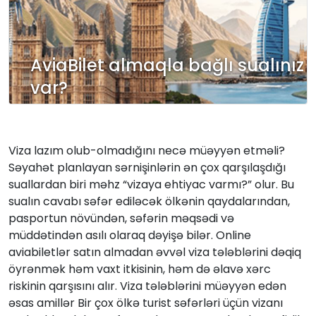
AviaBilet almaqla bağlı sualınız
var?
Viza lazım olub-olmadığını necə müəyyən etməli?
Səyahət planlayan sərnişinlərin ən çox qarşılaşdığı
suallardan biri məhz “vizaya ehtiyac varmı?” olur. Bu
sualın cavabı səfər ediləcək ölkənin qaydalarından,
pasportun növündən, səfərin məqsədi və
müddətindən asılı olaraq dəyişə bilər. Online
aviabiletlər satın almadan əvvəl viza tələblərini dəqiq
öyrənmək həm vaxt itkisinin, həm də əlavə xərc
riskinin qarşısını alır. Viza tələblərini müəyyən edən
əsas amillər Bir çox ölkə turist səfərləri üçün vizanı