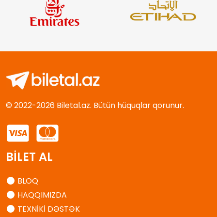
© 2022-2026 Biletal.az. Bütün hüquqlar qorunur.
BİLET AL
BLOQ
HAQQIMIZDA
TEXNİKİ DƏSTƏK