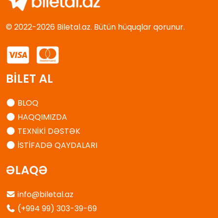
© 2022-2026 Biletal.az. Bütün hüquqlar qorunur.
BİLET AL
BLOQ
HAQQIMIZDA
TEXNİKİ DƏSTƏK
İSTİFADƏ QAYDALARI
ƏLAQƏ
info@biletal.az
(+994 99) 303-39-69