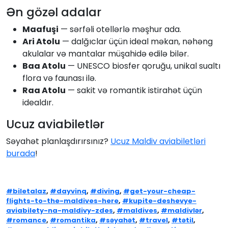
Ən gözəl adalar
Maafuşi
— sərfəli otellərlə məşhur ada.
Ari Atolu
— dalğıclar üçün ideal məkan, nəhəng
akulalar və mantalar müşahidə edilə bilər.
Baa Atolu
— UNESCO biosfer qoruğu, unikal sualtı
flora və faunası ilə.
Raa Atolu
— sakit və romantik istirahət üçün
idealdır.
Ucuz aviabiletlər
Səyahət planlaşdırırsınız?
Ucuz Maldiv aviabiletləri
burada
!
#biletalaz
,
#dayvinq
,
#diving
,
#get-your-cheap-
flights-to-the-maldives-here
,
#kupite-deshevye-
aviabilety-na-maldivy-zdes
,
#maldives
,
#maldivlər
,
#romance
,
#romantika
,
#səyahət
,
#travel
,
#tətil
,