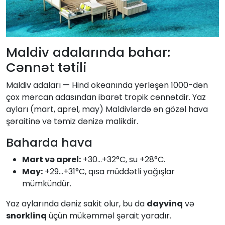
Maldiv adalarında bahar:
Cənnət tətili
Maldiv adaları — Hind okeanında yerləşən 1000-dən
çox mərcan adasından ibarət tropik cənnətdir. Yaz
ayları (mart, aprel, may) Maldivlərdə ən gözəl hava
şəraitinə və təmiz dənizə malikdir.
Baharda hava
Mart və aprel:
+30...+32°C, su +28°C.
May:
+29...+31°C, qısa müddətli yağışlar
mümkündür.
Yaz aylarında dəniz sakit olur, bu da
dayvinq
və
snorklinq
üçün mükəmməl şərait yaradır.