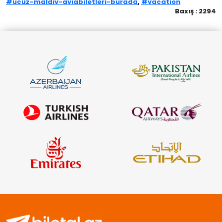
#ucuz-maldiv-aviabiletleri-burada
,
#vacation
Baxış : 2294