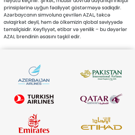
həyata keçirilir. Şirkət, müasir dövrdə dayanıqlı inkişaf
prinsiplərinə uyğun fəaliyyət göstərməyə sadiqdir.
Azərbaycanın simvoluna çevrilən AZAL, təkcə
aviaşirkət deyil, həm də ölkəmizin qlobal səviyyədə
təmsilçisidir. Keyfiyyət, etibar və yenilik – bu dəyərlər
AZAL brendinin əsasını təşkil edir.