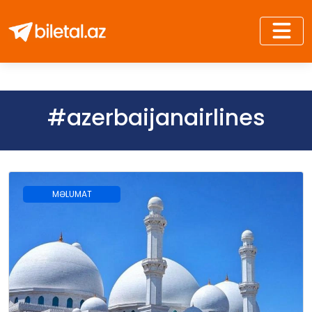
#azerbaijanairlines
MƏLUMAT