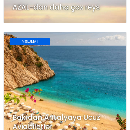
AZAL-dan daha çox reys
MƏLUMAT
Bakıdan Antalyaya Ucuz
Aviabiletlər