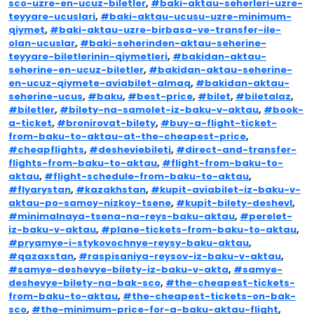
sco-uzre-en-ucuz-biletler
,
#baki-aktau-seherleri-uzre-
teyyare-ucuslari
,
#baki-aktau-ucusu-uzre-minimum-
qiymet
,
#baki-aktau-uzre-birbasa-ve-transfer-ile-
olan-ucuslar
,
#baki-seherinden-aktau-seherine-
teyyare-biletlerinin-qiymetleri
,
#bakidan-aktau-
seherine-en-ucuz-biletler
,
#bakidan-aktau-seherine-
en-ucuz-qiymete-aviabilet-almaq
,
#bakidan-aktau-
seherine-ucus
,
#baku
,
#best-price
,
#bilet
,
#biletalaz
,
#biletler
,
#bilety-na-samolet-iz-baku-v-aktau
,
#book-
a-ticket
,
#bronirovat-bilety
,
#buy-a-flight-ticket-
from-baku-to-aktau-at-the-cheapest-price
,
#cheapflights
,
#desheviebileti
,
#direct-and-transfer-
flights-from-baku-to-aktau
,
#flight-from-baku-to-
aktau
,
#flight-schedule-from-baku-to-aktau
,
#flyarystan
,
#kazakhstan
,
#kupit-aviabilet-iz-baku-v-
aktau-po-samoy-nizkoy-tsene
,
#kupit-bilety-deshevl
,
#minimalnaya-tsena-na-reys-baku-aktau
,
#perelet-
iz-baku-v-aktau
,
#plane-tickets-from-baku-to-aktau
,
#pryamye-i-stykovochnye-reysy-baku-aktau
,
#qazaxstan
,
#raspisaniya-reysov-iz-baku-v-aktau
,
#samye-deshevye-bilety-iz-baku-v-akta
,
#samye-
deshevye-bilety-na-bak-sco
,
#the-cheapest-tickets-
from-baku-to-aktau
,
#the-cheapest-tickets-on-bak-
sco
,
#the-minimum-price-for-a-baku-aktau-flight
,