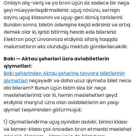
Onlayn alış-veriş və ya bron üçün siz sadəcə bir neçə
şeyi müəyyənləşdirməlisiniz: uçuş növünü, sərnişin
sayını, uçuş klassınını və uçuş-geri dönüş tarixlərini.
Bundan sonra, biletin ödənişinə keçid edirsiniz və artıq
demək olar ki, işinizi bitirmiş hesab edə bilərsiniz.
Elektron poçt ünvanınıza etdiyiniz sifariş haqqda
məlumatların əks olunduğu məktub göndəriləcəkdir.
Bakı — Aktau şəhərləri üzrə aviabiletlərin
qiymətləri:
Bakı şəhərindən Aktau şəhərinə təyyarə biletlərinin
qiymətləri
neçəyədir və daha ucuz qiymətə bilet necə
ala bilərəm? Bunun üçün bizim sizə bir neçə
məsləhətlərimiz var ki, həmin məsləhətləri qeyd
etdiyiniz marşrut üzrə olan aviabiletlərin ən yaxşı
qiymət təqvimindən götürmüşük:
1) Qiymətləndirmə uçuş ayından asılıdır, birinci klassı
və biznes-klassı çox öncədən bron etmənizi məsləhət