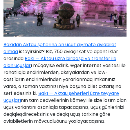
Bakıdan Aktau şəhərinə ən ucuz qiymətə aviabilet
almaq
istəyirsiniz? Biz, 750 aviaşirkət və agentliklər
arasında
Bakı — Aktau üzrə birbaşa və transfer ilə
olan uçuşlar
ı müqayisə edirik. Əgər internet vasitəsi ilə
rahatlıqla endirimlərdən, aksiyalardan və low-
cost'ların endirimlərindən yararlanmaq imkanınız
varsa, o zaman vaxtınızı niyə boşuna bilet axtarışına
sərf edəsiniz ki.
Bakı — Aktau şəhərləri üzrə təyyarə
uçuşları
nın tam cədvəllərinin köməyi ilə sizə lazım olan
uçuş variantını asanlıqla tapacaqsınız, uçuş günlərinizi
dəqiqləşdirəcəksiniz və dəqiq uçuş tarixinə görə
aviabiletlərin mövcudluöunu yoxlayacaqsınız.