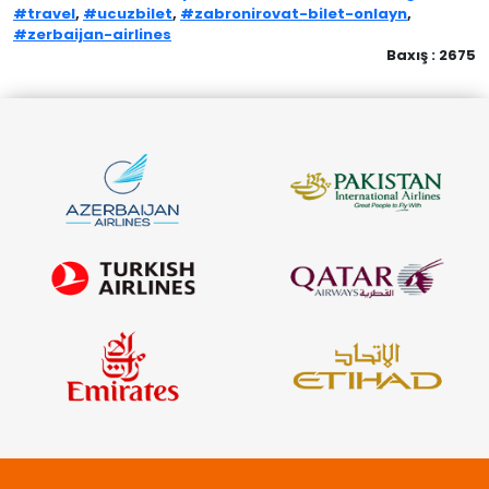
#travel
,
#ucuzbilet
,
#zabronirovat-bilet-onlayn
,
#zerbaijan-airlines
Baxış : 2675