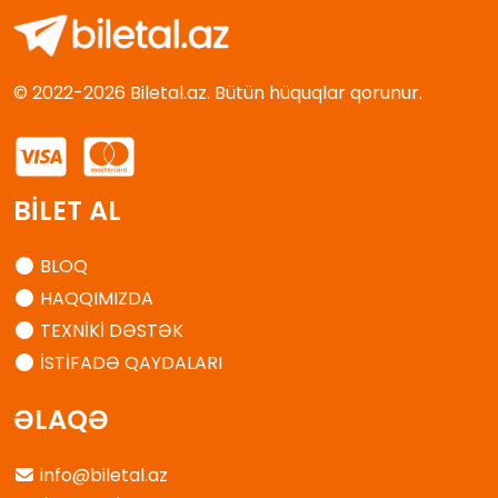
© 2022-2026 Biletal.az. Bütün hüquqlar qorunur.
BİLET AL
BLOQ
HAQQIMIZDA
TEXNİKİ DƏSTƏK
İSTİFADƏ QAYDALARI
ƏLAQƏ
info@biletal.az