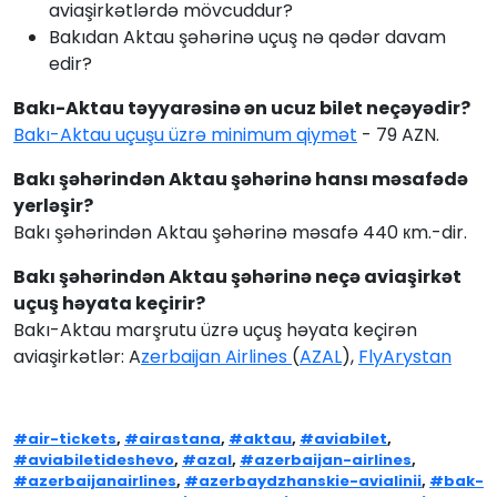
aviaşirkətlərdə mövcuddur?
Bakıdan Aktau şəhərinə uçuş nə qədər davam
edir?
Bakı-Aktau təyyarəsinə ən ucuz bilet neçəyədir?
Bakı-Aktau uçuşu üzrə minimum qiymət
- 79 AZN.
Bakı şəhərindən Aktau şəhərinə hansı məsafədə
yerləşir?
Bakı şəhərindən Aktau şəhərinə məsafə 440 кm.-dir.
Bakı şəhərindən Aktau şəhərinə neçə aviaşirkət
uçuş həyata keçirir?
Bakı-Aktau marşrutu üzrə uçuş həyata keçirən
aviaşirkətlər: A
zerbaijan Airlines
(
AZAL
),
FlyArystan
#air-tickets
,
#airastana
,
#aktau
,
#aviabilet
,
#aviabiletideshevo
,
#azal
,
#azerbaijan-airlines
,
#azerbaijanairlines
,
#azerbaydzhanskie-avialinii
,
#bak-