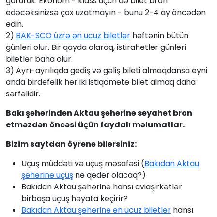
görürük. Ekonom - klass üçün də bilet bron
edəcəksinizsə çox uzatmayın - bunu 2-4 ay öncədən
edin.
2)
BAK-SCO üzrə ən ucuz biletlər
həftənin bütün
günləri olur. Bir qayda olaraq, istirahətlər günləri
biletlər baha olur.
3) Ayrı-ayrılıqda gediş və gəliş bileti almaqdansa eyni
anda birdəfəlik hər iki istiqamətə bilet almaq daha
sərfəlidir.
Bakı şəhərindən Aktau şəhərinə səyahət bron
etməzdən öncəsi üçün faydalı məlumatlar.
Bizim saytdan öyrənə bilərsiniz:
Uçuş müddəti və uçuş məsafəsi (
Bakıdan Aktau
şəhərinə uçuş
nə qədər olacaq?)
Bakıdan Aktau şəhərinə hansı aviaşirkətlər
birbaşa uçuş həyata keçirir?
Bakıdan Aktau şəhərinə ən ucuz biletlər
hansı