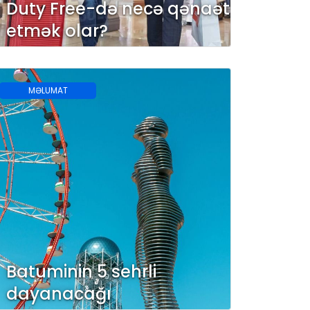
Duty Free-də necə qənaət
etmək olar?
MƏLUMAT
Batuminin 5 sehrli
dayanacağı