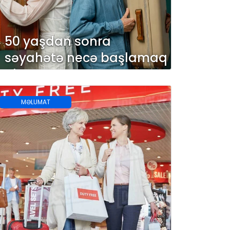
50 yaşdan sonra
səyahətə necə başlamaq
olar?
MƏLUMAT