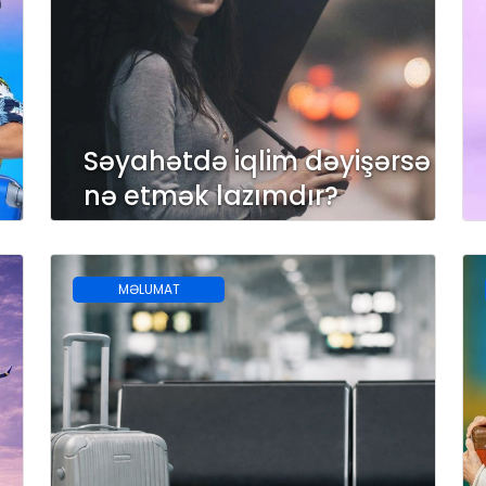
Səyahətdə iqlim dəyişərsə
nə etmək lazımdır?
MƏLUMAT