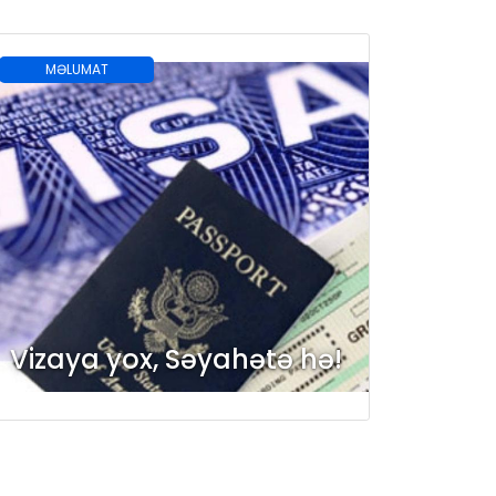
MƏLUMAT
Vizaya yox, Səyahətə hə!