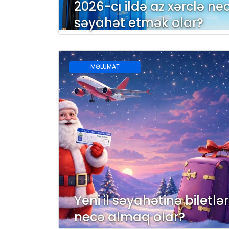
2026-cı ildə az xərclə ne
səyahət etmək olar?
MƏLUMAT
Yeni il səyahətinə biletlər
necə almaq olar?