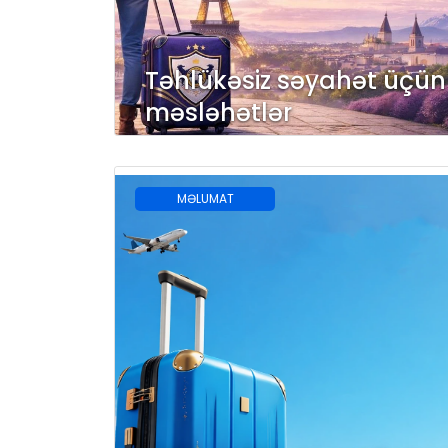
Təhlükəsiz səyahət üçün
məsləhətlər
MƏLUMAT