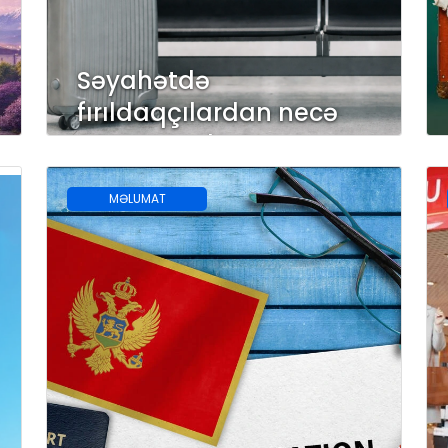
Səyahətdə
fırıldaqçılardan necə
qaçmaq olar?
MƏLUMAT