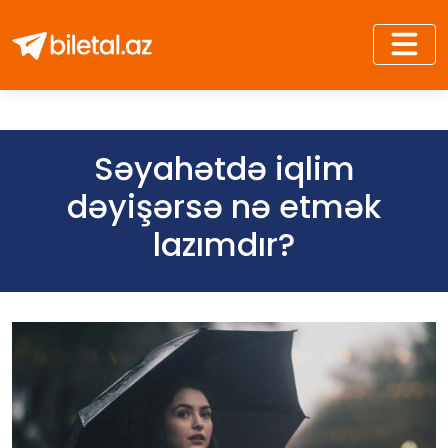
Səyahətdə iqlim
dəyişərsə nə etmək
lazımdır?