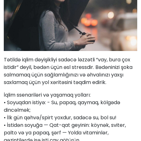
Tətildə iqlim dəyişikliyi sadəcə ləzzətli “vay, bura çox
istidir” deyil, bədən üçün əsl stressdir. Bədəninizi şoka
salmamaq üçün sağlamlığınızı və əhvalınızı yaxşı
saxlamaq üçün yol xəritəsini təqdim edirik.
İqlim ssenariləri və yaşamaq yolları:
• Soyuqdan istiyə: - Su, papaq, qaymaq, kölgədə
dincəlmək;
• İlk gün qəhvə/spirt yoxdur, sadəcə su, bol su!
• İstidən soyuğa — Qat-qat geyinin: köynək, sviter,
palto və ya papaq, şərf — Yolda vitaminlər,
gəzintilərdə isə isti çay götürün.