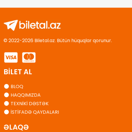
© 2022-2026 Biletal.az. Bütün hüquqlar qorunur.
BİLET AL
BLOQ
HAQQIMIZDA
TEXNİKİ DƏSTƏK
İSTİFADƏ QAYDALARI
ƏLAQƏ