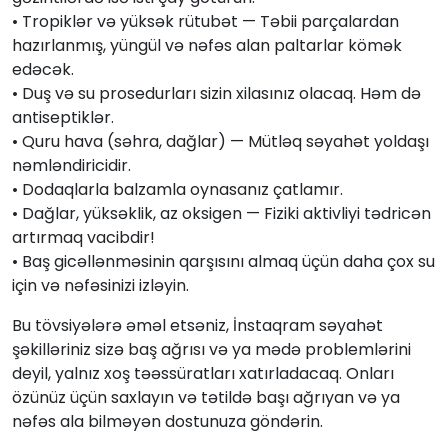
• Tropiklər və yüksək rütubət — Təbii parçalardan
hazırlanmış, yüngül və nəfəs alan paltarlar kömək
edəcək.
• Duş və su prosedurları sizin xilasınız olacaq. Həm də
antiseptiklər.
• Quru hava (səhra, dağlar) — Mütləq səyahət yoldaşı
nəmləndiricidir.
• Dodaqlarla balzamla oynasanız çatlamır.
• Dağlar, yüksəklik, az oksigen — Fiziki aktivliyi tədricən
artırmaq vacibdir!
• Baş gicəllənməsinin qarşısını almaq üçün daha çox su
için və nəfəsinizi izləyin.
Bu tövsiyələrə əməl etsəniz, İnstaqram səyahət
şəkilləriniz sizə baş ağrısı və ya mədə problemlərini
deyil, yalnız xoş təəssüratları xatırladacaq. Onları
özünüz üçün saxlayın və tətildə başı ağrıyan və ya
nəfəs ala bilməyən dostunuza göndərin.