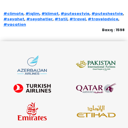
#climate
,
#iqlim
,
#klimat
,
#putesestvie
,
#puteshestvie
,
#seyahet
,
#seyahetler
,
#tatil
,
#travel
,
#traveladvice
,
#vacation
Baxış : 1598