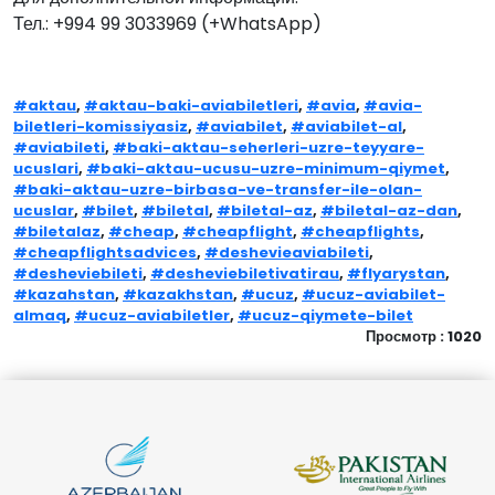
Тел.: +994 99 3033969 (+WhatsApp)
#aktau
,
#aktau-baki-aviabiletleri
,
#avia
,
#avia-
biletleri-komissiyasiz
,
#aviabilet
,
#aviabilet-al
,
#aviabileti
,
#baki-aktau-seherleri-uzre-teyyare-
ucuslari
,
#baki-aktau-ucusu-uzre-minimum-qiymet
,
#baki-aktau-uzre-birbasa-ve-transfer-ile-olan-
ucuslar
,
#bilet
,
#biletal
,
#biletal-az
,
#biletal-az-dan
,
#biletalaz
,
#cheap
,
#cheapflight
,
#cheapflights
,
#cheapflightsadvices
,
#deshevieaviabileti
,
#desheviebileti
,
#desheviebiletivatirau
,
#flyarystan
,
#kazahstan
,
#kazakhstan
,
#ucuz
,
#ucuz-aviabilet-
almaq
,
#ucuz-aviabiletler
,
#ucuz-qiymete-bilet
Просмотр : 1020