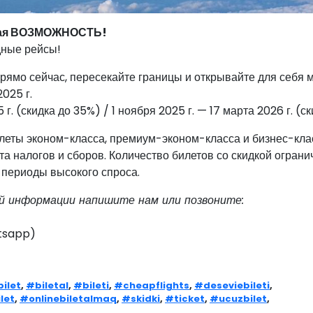
чная ВОЗМОЖНОСТЬ!
ные рейсы!
рямо сейчас, пересекайте границы и открывайте для себя 
025 г.
 г. (скидка до 35%) / 1 ноября 2025 г. — 17 марта 2026 г. (с
леты эконом-класса, премиум-эконом-класса и бизнес-кла
а налогов и сборов. Количество билетов со скидкой ограни
 периоды высокого спроса.
й информации напишите нам или позвоните:
atsapp)
ilet
,
#biletal
,
#bileti
,
#cheapflights
,
#deseviebileti
,
let
,
#onlinebiletalmaq
,
#skidki
,
#ticket
,
#ucuzbilet
,