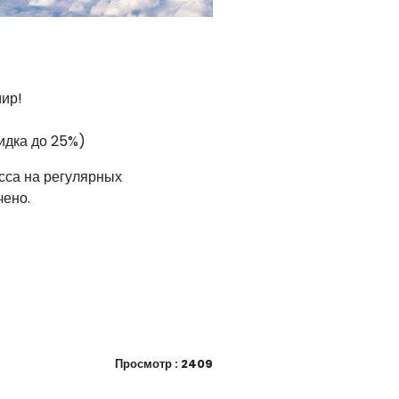
мир!
кидка до 25%)
сса на регулярных
чено.
Просмотр : 2409