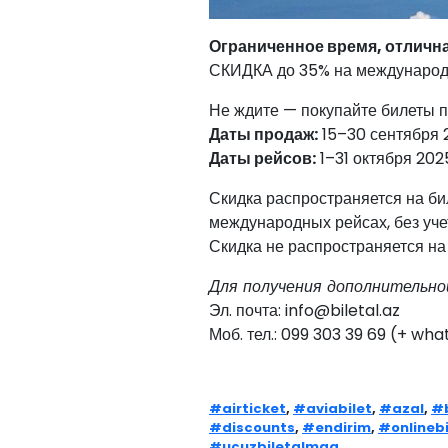
Ограниченное время, отли
СКИДКА до 35% на международ
Не ждите — покупайте билеты п
Даты продаж:
15–30 сентября 2
Даты рейсов:
1–31 октября 2025
Скидка распространяется на би
международных рейсах, без учет
Скидка не распространяется на
Для получения дополнительно
Эл. почта: info@biletal.az
Моб. тел.: 099 303 39 69 (+ wh
#airticket
,
#aviabilet
,
#azal
,
#b
#discounts
,
#endirim
,
#onlinebi
#ucuzbiletalmaq