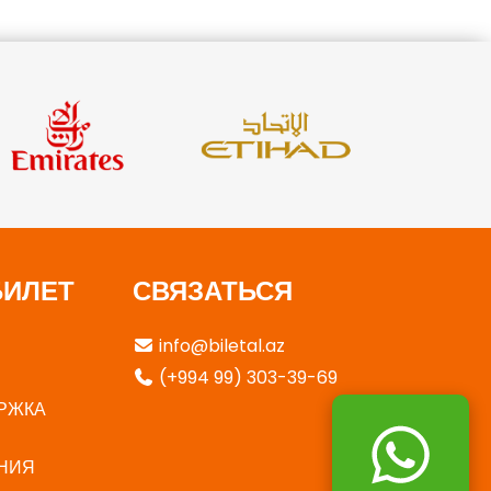
БИЛЕТ
СВЯЗАТЬСЯ
info@biletal.az
(+994 99) 303-39-69
РЖКА
НИЯ