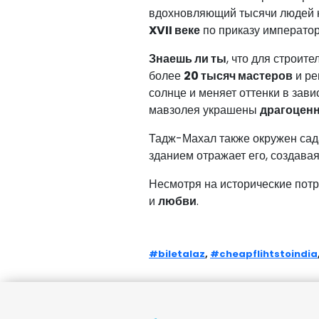
вдохновляющий тысячи людей н
XVII веке
по приказу императо
Знаешь ли ты
, что для строи
более
20 тысяч мастеров
и ре
солнце и меняет оттенки в зави
мавзолея украшены
драгоцен
Тадж-Махал также окружен сад
зданием отражает его, создав
Несмотря на исторические пот
и
любви
.
#biletalaz
,
#cheapflihtstoindia