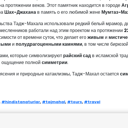
а протяжении веков. Этот памятник находится в городе
Аг
ра
Шах-Джахана
в память о его любимой жене
Мумтаз-Ма
тельства Тадж-Махала использовали редкий белый мрамор,
месленников работали над этим проектом на протяжении
2
симости от времени суток, что делает его
живым
и
мистиче
ными
и
полудрагоценными камнями
, в том числе бирюзо
ами, которые символизируют
райский сад
в исламской тра
ая ощущение полной
симметрии
.
рясения и природные катаклизмы, Тадж-Махал остается
сим
,
#hindistanaturlar
,
#tajmahal
,
#tours
,
#travel