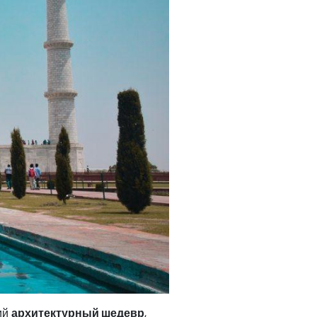
ий
архитектурный шедевр
,