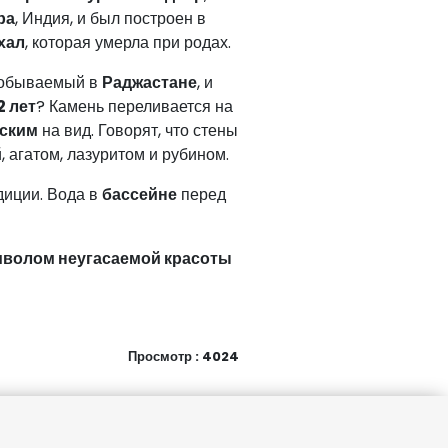
ра
, Индия, и был построен в
хал
, которая умерла при родах.
 добываемый в
Раджастане
, и
2 лет
? Камень переливается на
ским
на вид. Говорят, что стены
й, агатом, лазуритом и рубином.
диции. Вода в
бассейне
перед
волом неугасаемой красоты
Просмотр : 4024