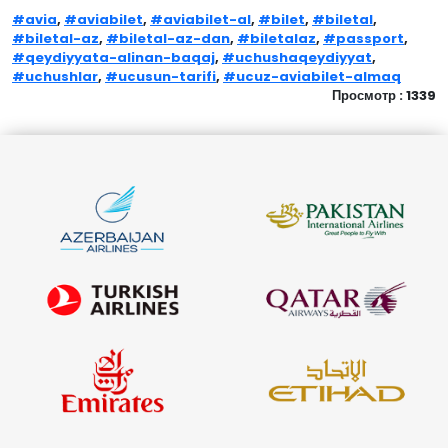
#avia
,
#aviabilet
,
#aviabilet-al
,
#bilet
,
#biletal
,
#biletal-az
,
#biletal-az-dan
,
#biletalaz
,
#passport
,
#qeydiyyata-alinan-baqaj
,
#uchushaqeydiyyat
,
#uchushlar
,
#ucusun-tarifi
,
#ucuz-aviabilet-almaq
Просмотр : 1339