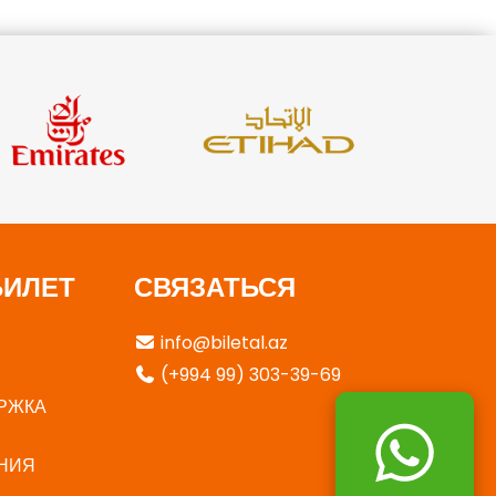
БИЛЕТ
СВЯЗАТЬСЯ
info@biletal.az
(+994 99) 303-39-69
РЖКА
НИЯ