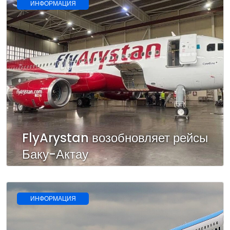
ИНФОРМАЦИЯ
FlyArystan возобновляет рейсы
Баку-Актау
ИНФОРМАЦИЯ