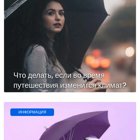
Что делать, если во время
путешествия изменится климат?
ИНФОРМАЦИЯ