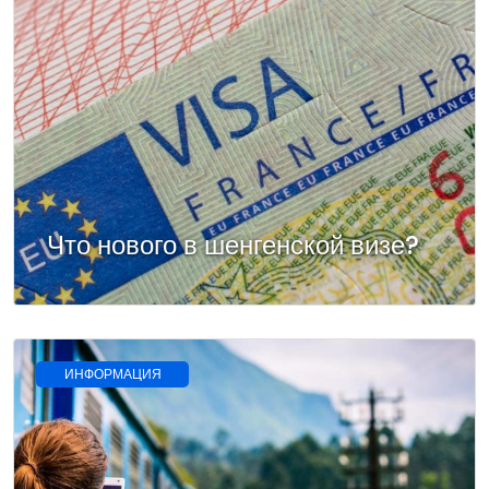
Что нового в шенгенской визе?
ИНФОРМАЦИЯ