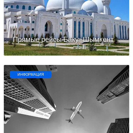
Прямые рейсы Баку-Шымкент
ИНФОРМАЦИЯ