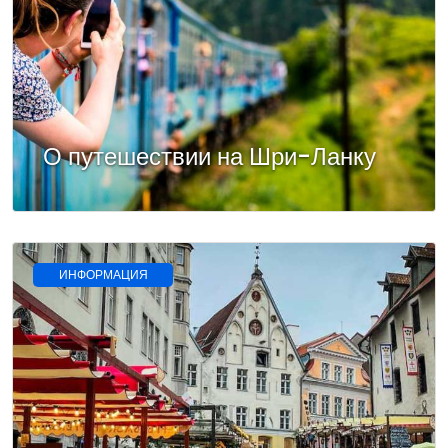
О путешествии на Шри-Ланку
ИНФОРМАЦИЯ