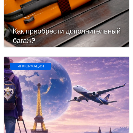
Как приобрести дополнительный
багаж?
ИНФОРМАЦИЯ