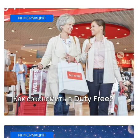
сделать?
ИНФОРМАЦИЯ
Как сэкономить в Duty Free?
ИНФОРМАЦИЯ