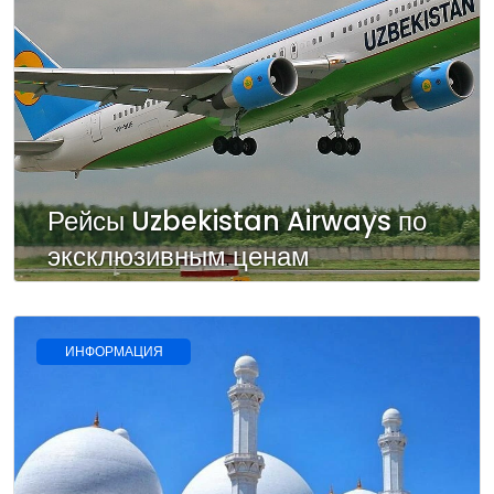
Рейсы Uzbekistan Airways по
эксклюзивным ценам
ИНФОРМАЦИЯ