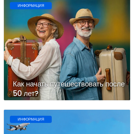
ИНФОРМАЦИЯ
Как начать путешествовать после
50 лет?
ИНФОРМАЦИЯ