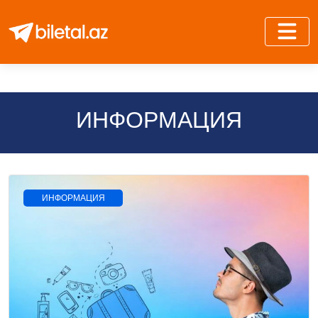
ИНФОРМАЦИЯ
ИНФОРМАЦИЯ