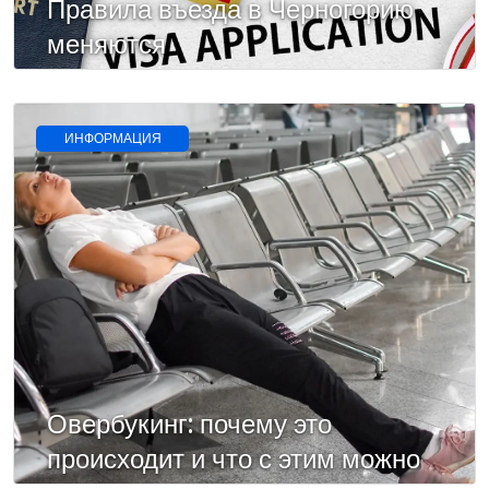
Правила въезда в Черногорию
меняются
ИНФОРМАЦИЯ
Овербукинг: почему это
происходит и что с этим можно