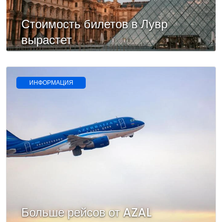
Стоимость билетов в Лувр
вырастет
ИНФОРМАЦИЯ
Больше рейсов от AZAL