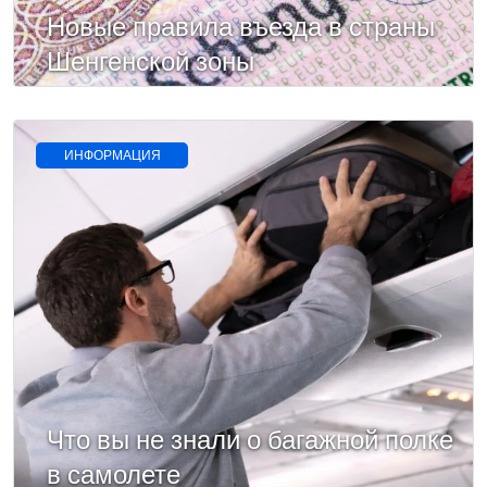
Новые правила въезда в страны
Шенгенской зоны
ИНФОРМАЦИЯ
Что вы не знали о багажной полке
в самолете