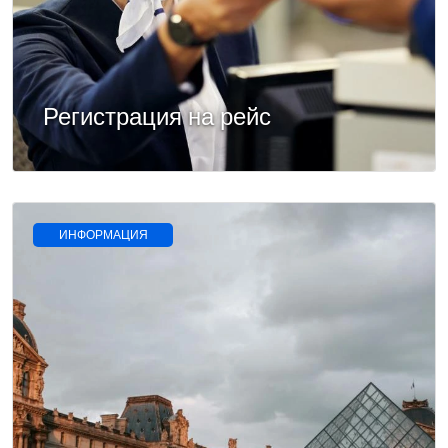
Регистрация на рейс
ИНФОРМАЦИЯ