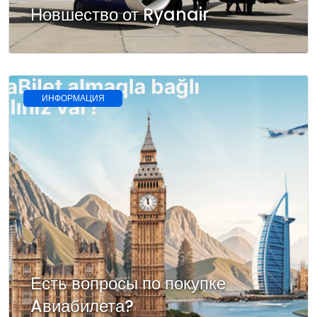
Новшество от Ryanair
ИНФОРМАЦИЯ
Есть вопросы по покупке
Aвиабилета?