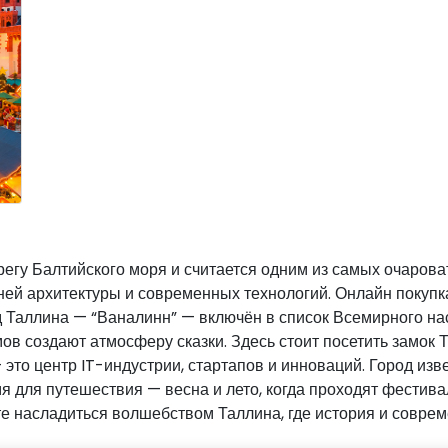
регу Балтийского моря и считается одним из самых очаров
ней архитектуры и современных технологий. Онлайн покупк
од Таллина — “Ваналинн” — включён в список Всемирного 
в создают атмосферу сказки. Здесь стоит посетить замок 
то центр IT-индустрии, стартапов и инноваций. Город из
я для путешествия — весна и лето, когда проходят фестив
 насладиться волшебством Таллина, где история и совреме