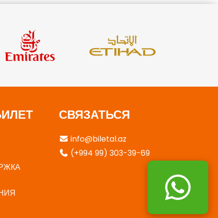
БИЛЕТ
СВЯЗАТЬСЯ
info@biletal.az
(+994 99) 303-39-69
РЖКА
НИЯ