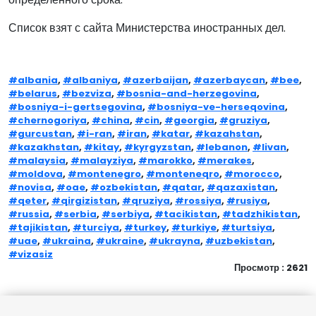
Список взят с сайта Министерства иностранных дел.
#albania
,
#albaniya
,
#azerbaijan
,
#azerbaycan
,
#bee
,
#belarus
,
#bezviza
,
#bosnia-and-herzegovina
,
#bosniya-i-gertsegovina
,
#bosniya-ve-herseqovina
,
#chernogoriya
,
#china
,
#cin
,
#georgia
,
#gruziya
,
#gurcustan
,
#i-ran
,
#iran
,
#katar
,
#kazahstan
,
#kazakhstan
,
#kitay
,
#kyrgyzstan
,
#lebanon
,
#livan
,
#malaysia
,
#malayziya
,
#marokko
,
#merakes
,
#moldova
,
#montenegro
,
#monteneqro
,
#morocco
,
#novisa
,
#oae
,
#ozbekistan
,
#qatar
,
#qazaxistan
,
#qeter
,
#qirgizistan
,
#qruziya
,
#rossiya
,
#rusiya
,
#russia
,
#serbia
,
#serbiya
,
#tacikistan
,
#tadzhikistan
,
#tajikistan
,
#turciya
,
#turkey
,
#turkiye
,
#turtsiya
,
#uae
,
#ukraina
,
#ukraine
,
#ukrayna
,
#uzbekistan
,
#vizasiz
Просмотр : 2621