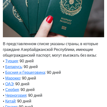
В представленном списке указаны страны, в которые
граждане Азербайджанской Республики, имеющие
общегражданский паспорт, могут въезжать без визы:
•
Турция
: 90 дней
•
Беларусь
: 90 дней
•
Босния и Герцеговина
: 90 дней
•
Марокко
: 90 дней
•
ОАЭ
: 90 дней
•
Сербия
: 90 дней
•
Черногория
: 90 дней
•
Китай
: 90 дней
•
Грузия
: 90 дней