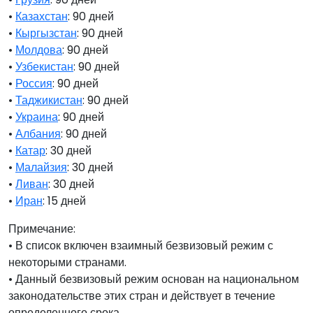
•
Казахстан
: 90 дней
•
Кыргызстан
: 90 дней
•
Молдова
: 90 дней
•
Узбекистан
: 90 дней
•
Россия
: 90 дней
•
Таджикистан
: 90 дней
•
Украина
: 90 дней
•
Албания
: 90 дней
•
Катар
: 30 дней
•
Малайзия
: 30 дней
•
Ливан
: 30 дней
•
Иран
: 15 дней
Примечание:
• В список включен взаимный безвизовый режим с
некоторыми странами.
• Данный безвизовый режим основан на национальном
законодательстве этих стран и действует в течение
определенного срока.